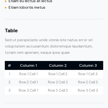
Etiam eu lectus at lectus
Etiam lobortis metus
Table
Sed ut perspiciatis unde omnis iste natus error sit
voluptatem accusantium doloremque laudantium,
totam rem aperiam, eaque ipsa quae.
#
Column 1
Column 2
Column 3
1
Row 1 Cell 1
Row 1 Cell 2
Row 1 Cell 3
2
Row 2 Cell 1
Row 2 Cell 2
Row 2 Cell 3
3
Row 3 Cell 1
Row 3 Cell 2
Row 3 Cell 3