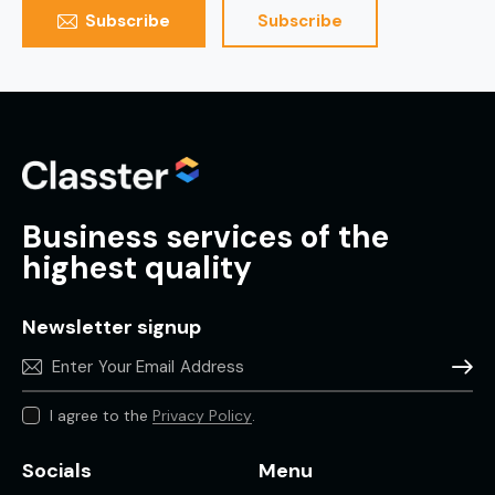
Subscribe
Subscribe
Business services of the
highest quality
Newsletter signup
Subscr
I agree to the
Privacy Policy
.
Socials
Menu